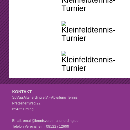
KONTAKT
SpVgg Altenerding e.V. - Abteilung Tennis
Pretzener Weg 22
85435 Erding
Email: email@tennisverein-altenerding.de
Telefon Vereinsheim: 08122 / 12600