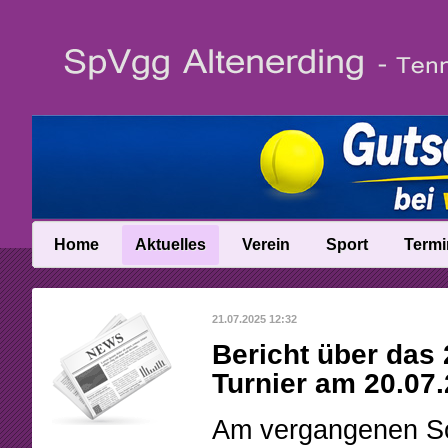
Home
Aktuelles
Verein
Sport
Termi
News
Vereinsinfo
Trainer
21.07.2025 12:32
News-Archiv
Vereinschronik
Ballschule
Bericht über das 
Anfahrt
Talentinos
Turnier am 20.07
Abteilungsleitung
Fast Learning
Am vergangenen So