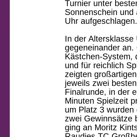
Beschlüsse
Mannschaften
Turnier unter best
Sonnenschein und 
Mitgliedschaft
Tennistreff
Uhr aufgeschlagen
Arbeitsstunden
Spielerbörse
In der Altersklasse
Formulare
Turniere
gegeneinander an. 
Sponsoring
Ballmaschine
Kästchen-System, d
und für reichlich S
zeigten großartige
jeweils zwei besten 
Finalrunde, in der e
Minuten Spielzeit p
um Platz 3 wurden 
zwei Gewinnsätze b
ging an Moritz Kin
Raudies TC Großhes