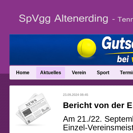
Home
Aktuelles
Verein
Sport
Termi
News
Vereinsinfo
Trainer
23.09.2024 08:45
News-Archiv
Vereinschronik
Ballschule
Bericht von der E
Anfahrt
Talentinos
Am 21./22. Septemb
Abteilungsleitung
Fast Learning
Einzel-Vereinsmeist