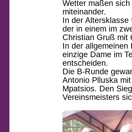
Beschlüsse
Mannschaften
Wetter maßen sich 
miteinander.
Mitgliedschaft
Tennistreff
In der Altersklasse
Arbeitsstunden
Spielerbörse
der in einem im zw
Christian Gruß mit
Formulare
Turniere
In der allgemeinen
Sponsoring
Ballmaschine
einzige Dame im Te
entscheiden.
Die B-Runde gewan
Antonio Plluska mi
Mpatsios. Den Sieg
Vereinsmeisters sic