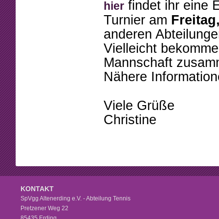
Beschlüsse
Mannschaften
findet ihr eine
hier
Turnier am
Freitag,
Mitgliedschaft
Tennistreff
anderen Abteilunge
Arbeitsstunden
Spielerbörse
Vielleicht bekommen
Mannschaft zusamme
Formulare
Turniere
Nähere Informatione
Sponsoring
Ballmaschine
Viele Grüße
Christine
KONTAKT
SpVgg Altenerding e.V. - Abteilung Tennis
Pretzener Weg 22
85435 Erding