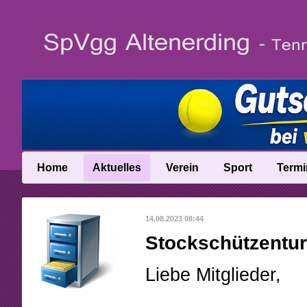
Home
Aktuelles
Verein
Sport
Termi
News
Vereinsinfo
Trainer
14.08.2023 08:44
News-Archiv
Vereinschronik
Ballschule
Stockschützentur
Anfahrt
Talentinos
Liebe Mitglieder,
Abteilungsleitung
Fast Learning