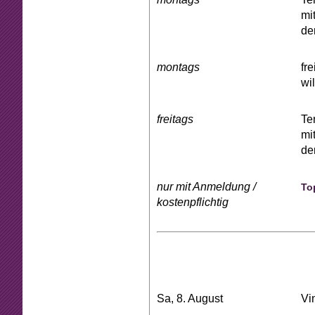
Beschlüsse
Mannschaften
mi
de
Mitgliedschaft
Tennistreff
Arbeitsstunden
Spielerbörse
montags
fr
wi
Formulare
Turniere
Sponsoring
Ballmaschine
freitags
Te
mi
de
nur mit Anmeldung /
To
kostenpflichtig
Sa, 8. August
Vi