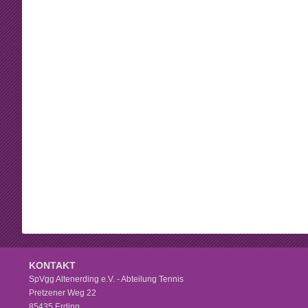
Beschlüsse
Mannschaften
Mitgliedschaft
Tennistreff
Arbeitsstunden
Spielerbörse
Formulare
Turniere
Sponsoring
Ballmaschine
KONTAKT
SpVgg Altenerding e.V. - Abteilung Tennis
Pretzener Weg 22
85435 Erding