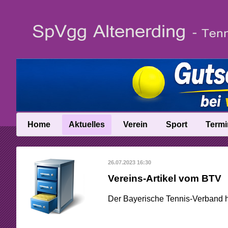
Home
Aktuelles
Verein
Sport
Termi
News
Vereinsinfo
Trainer
26.07.2023 16:30
News-Archiv
Vereinschronik
Ballschule
Vereins-Artikel vom BTV
Anfahrt
Talentinos
Der Bayerische Tennis-Verband hat
Abteilungsleitung
Fast Learning