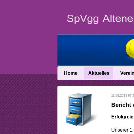
Home
Aktuelles
Verei
News
Vereinsin
11.05.2023 07:
News-Archiv
Vereinschro
Bericht
Anfahrt
Erfolgrei
Abteilungslei
Unserer 1.