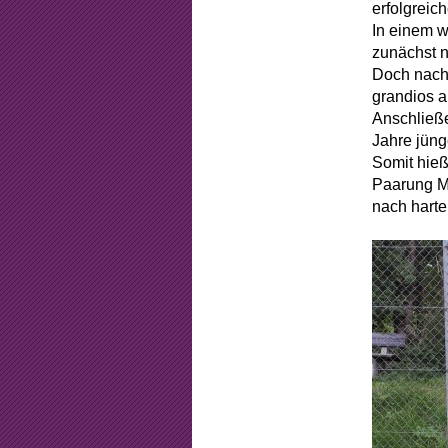
Beschlüss
erfolgreic
In einem 
Mitgliedsch
zunächst n
Doch nachd
Arbeitsstun
grandios a
Anschließe
Formular
Jahre jüng
Somit hieß
Sponsorin
Paarung Mi
nach harte