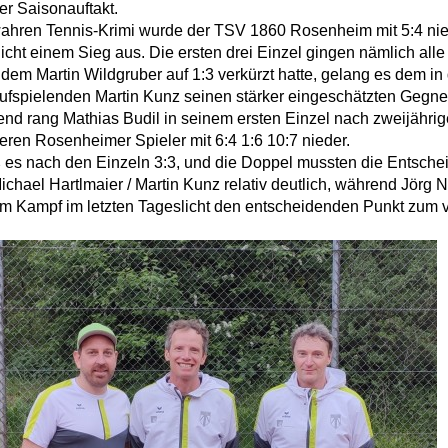
e
Mannschaften
her Saisonauftakt.
wahren Tennis-Krimi wurde der TSV 1860 Rosenheim mit 5:4 ni
aft
Tennistreff
icht einem Sieg aus. Die ersten drei Einzel gingen nämlich all
em Martin Wildgruber auf 1:3 verkürzt hatte, gelang es dem 
den
Spielerbörse
ufspielenden Martin Kunz seinen stärker eingeschätzten Gegner
nd rang Mathias Budil in seinem ersten Einzel nach zweijähri
e
Turniere
eren Rosenheimer Spieler mit 6:4 1:6 10:7 nieder.
 es nach den Einzeln 3:3, und die Doppel mussten die Entsche
g
Ballmaschine
chael Hartlmaier / Martin Kunz relativ deutlich, während Jörg
m Kampf im letzten Tageslicht den entscheidenden Punkt zum vi