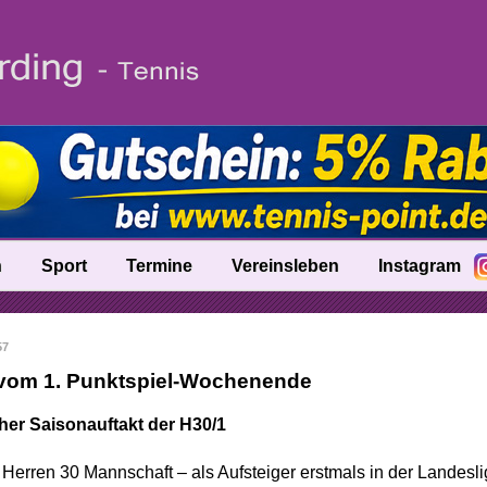
n
Sport
Termine
Vereinsleben
Instagram
fo
Trainer
57
nik
Ballschule
 vom 1. Punktspiel-Wochenende
Talentinos
cher Saisonauftakt der H30/1
tung
Fast Learning
 Herren 30 Mannschaft – als Aufsteiger erstmals in der Landesli