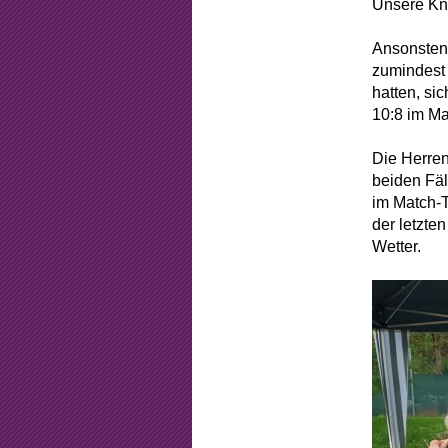
Unsere Kna
Ansonsten 
zumindest 
hatten, si
10:8 im Ma
Die Herren
beiden Fäl
im Match-T
der letzt
Wetter.