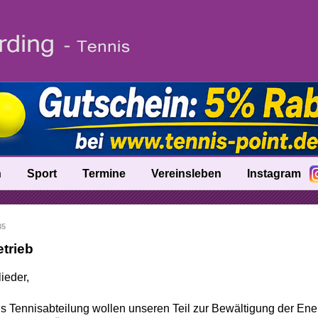
n
Sport
Termine
Vereinsleben
Instagram
fo
Trainer
35
nik
Ballschule
trieb
Talentinos
ieder,
tung
Fast Learning
ls Tennisabteilung wollen unseren Teil zur Bewältigung der Ener