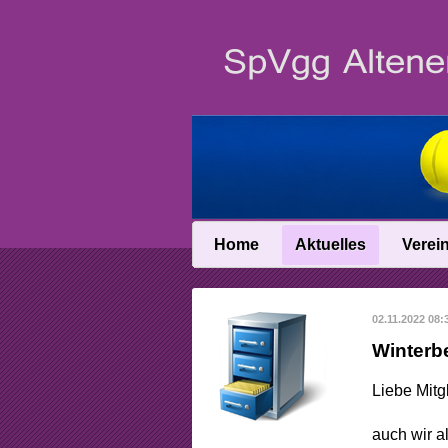
Home
Aktuelles
Verei
News
Vereinsin
02.11.2022 08:
News-Archiv
Vereinschro
Winterbe
Anfahrt
Liebe Mitgl
Abteilungslei
auch wir a