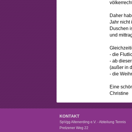
Beschlüss
völkerrech
Mitgliedsch
Daher habe
Jahr nicht
Arbeitsstun
Duschen is
und mittrag
Formular
Gleichzeit
Sponsorin
- die Flutl
- ab diese
(außer in 
- die Weih
Eine schön
Christine
KONTAKT
SpVgg Altenerding e.V. - Abteilung Tennis
Pretzener Weg 22