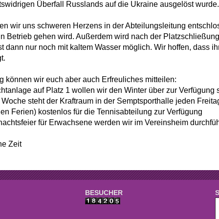
e
Mannschaften
tswidrigen Überfall Russlands auf die Ukraine ausgelöst wurde.
aft
Tennistreff
n wir uns schweren Herzens in der Abteilungsleitung entschlo
 in Betrieb gehen wird. Außerdem wird nach der Platzschließun
den
Spielerbörse
t dann nur noch mit kaltem Wasser möglich. Wir hoffen, dass ih
t.
e
Turniere
ig können wir euch aber auch Erfreuliches mitteilen:
g
Ballmaschine
ichtanlage auf Platz 1 wollen wir den Winter über zur Verfügung 
r Woche steht der Kraftraum in der Semptsporthalle jeden Freita
den Ferien) kostenlos für die Tennisabteilung zur Verfügung
nachtsfeier für Erwachsene werden wir im Vereinsheim durchfü
e Zeit
BESUCHER