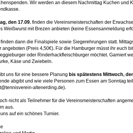
e
Mannschaften
chenspenden. Wir werden an diesem Nachmittag Kuchen und Kaf
endkasse.
aft
Tennistreff
g, den 17.09.
finden die Vereinsmeisterschaften der Erwachsen
den
Spielerbörse
gs Weißwurst mit Brezen anbieten (keine Essensanmeldung erfor
e
Turniere
finden dann die Finalspiele sowie Siegerehrungen statt. Mittags
angeboten (Preis 4,50€). Für die Hamburger müsst ihr euch b
g
Ballmaschine
 Veggieburger oder Rinderhackfleischburger möchtet. Garniert w
urke, Käse und Zwiebeln.
eibt uns für eine bessere Planung
bis spätestens Mittwoch, den
nde abgibt und wie viele Personen zum Essen am Sonntag tei
@tennisverein-altenerding.de).
och nicht als Teilnehmer für die Vereinsmeisterschaften angemel
im aus.
 uns auf ein schönes Turnier.
ße