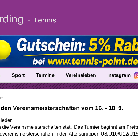
n
Sport
Termine
Vereinsleben
Instagram
fo
Trainer
47
nik
Ballschule
 den Vereinsmeisterschaften vom 16. - 18. 9.
Talentinos
ieder,
tung
Fast Learning
n die Vereinsmeisterschaften statt. Das Turnier beginnt am
Freit
vereinsmeisterschaften in den Altersgruppen U8/U10/U12/U15.