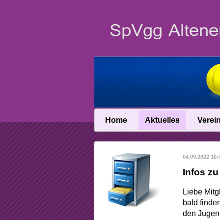
Home
Aktuelles
Verei
News
Vereinsin
04.09.2022 10:
News-Archiv
Vereinschro
Infos zu
Anfahrt
Liebe Mitgl
Abteilungslei
bald finde
den Jugend