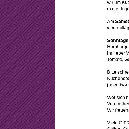
Beschlüss
wir um Ku
in die Jug
Mitgliedsch
Am
Samsta
Arbeitsstun
wird mitta
Formular
Sonntags
Hamburger 
Sponsorin
ihr lieber
Tomate, G
Bitte schr
Kuchenspe
jugendwart
Wer sich n
Vereinshe
Wir freuen
Viele Grü