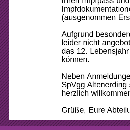
Ihren Impfpass un
Impfdokumentation
(ausgenommen Erst
Aufgrund besondere
leider nicht angeb
das 12. Lebensjahr
können.
Neben Anmeldungen
SpVgg Altenerding 
herzlich willkomme
Grüße, Eure Abteil