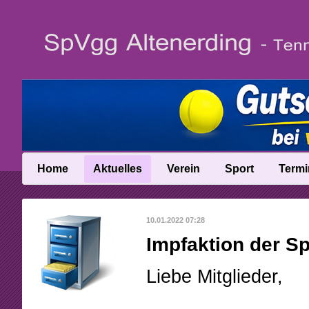
Home
Aktuelles
Verein
Sport
Termi
News
Vereinsinfo
Trainer
10.01.2022 07:28
News-Archiv
Vereinschronik
Ballschule
Impfaktion der S
Anfahrt
Talentinos
Liebe Mitglieder,
Abteilungsleitung
Fast Learning