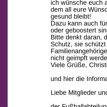
Beschlüsse
Mannschaften
ich wünsche euch al
dem all eure Wünsch
Mitgliedschaft
Tennistreff
gesund bleibt!
Arbeitsstunden
Spielerbörse
Dazu kann auch für 
oder geboostert sin
Formulare
Turniere
Bitte denkt daran, 
Sponsoring
Ballmaschine
Schutz, sie schützt
Familienangehörige
nicht geimpft werd
Viele Grüße, Christ
und hier die Inform
Liebe Mitglieder u
der Fußballabteilun