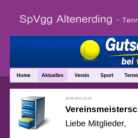
Home
Aktuelles
Verein
Sport
Termi
News
Vereinsinfo
Trainer
25.09.2021 23:10
News-Archiv
Vereinschronik
Ballschule
Vereinsmeistersc
Anfahrt
Talentinos
Liebe Mitglieder,
Abteilungsleitung
Fast Learning