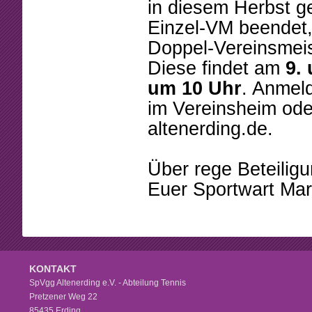
Beschlüsse
Mannschaften
in diesem Herbst g
Einzel-VM beendet,
Mitgliedschaft
Tennistreff
Doppel-Vereinsmeis
Arbeitsstunden
Spielerbörse
Diese findet am
9.
um 10 Uhr
. Anmeld
Formulare
Turniere
im Vereinsheim ode
Sponsoring
Ballmaschine
altenerding.de.
Über rege Beteiligu
Euer Sportwart Mar
KONTAKT
SpVgg Altenerding e.V. - Abteilung Tennis
Pretzener Weg 22
85435 Erding