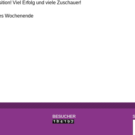
e
Mannschaften
ition! Viel Erfolg und viele Zuschauer!
aft
Tennistreff
nes Wochenende
den
Spielerbörse
e
Turniere
g
Ballmaschine
BESUCHER