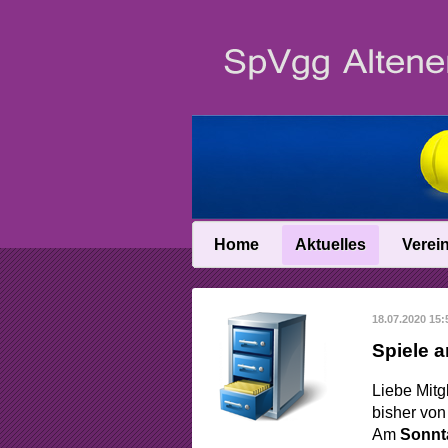
Home
Aktuelles
Verei
News
Vereinsin
18.07.2020 15:
News-Archiv
Vereinschro
Spiele 
Anfahrt
Liebe Mitg
Abteilungslei
bisher von
Am
Sonnt