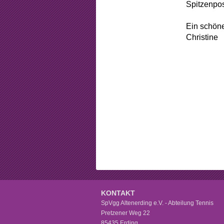
Beschlüss
Spitzenpos
Mitgliedsch
Ein schö
Christine
Arbeitsstun
Formular
Sponsorin
KONTAKT
SpVgg Altenerding e.V. - Abteilung Tennis
Pretzener Weg 22
85435 Erding