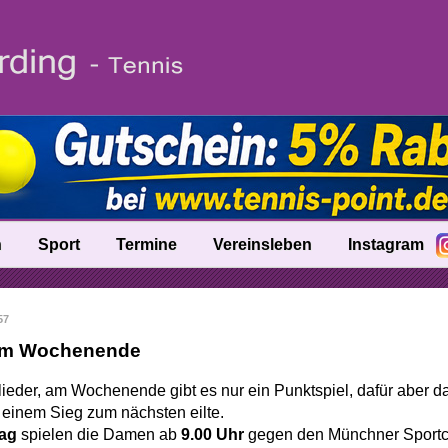
n
Sport
Termine
Vereinsleben
Instagram
fo
Trainer
57
nik
Ballschule
am Wochenende
Talentinos
lieder, am Wochenende gibt es nur ein Punktspiel, dafür aber 
tung
Fast Learning
 einem Sieg zum nächsten eilte.
ag
spielen die Damen ab
9.00 Uhr
gegen den Münchner Sportcl