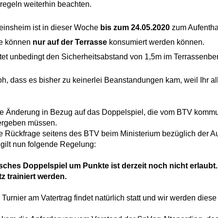
e
Mannschaften
regeln weiterhin beachten.
aft
Tennistreff
einsheim ist in dieser Woche
bis zum 24.05.2020
zum Aufentha
den
Spielerbörse
e können
nur auf der Terrasse
konsumiert werden können.
ltet unbedingt den Sicherheitsabstand von 1,5m im Terrassenber
e
Turniere
roh, dass es bisher zu keinerlei Beanstandungen kam, weil Ihr al
g
Ballmaschine
ne Änderung in Bezug auf das Doppelspiel, die vom BTV kommun
ergeben müssen.
e Rückfrage seitens des BTV beim Ministerium bezüglich der A
, gilt nun folgende Regelung:
sches Doppelspiel um Punkte ist derzeit noch nicht erlaubt. 
z trainiert werden.
Turnier am Vatertrag findet natürlich statt und wir werden die