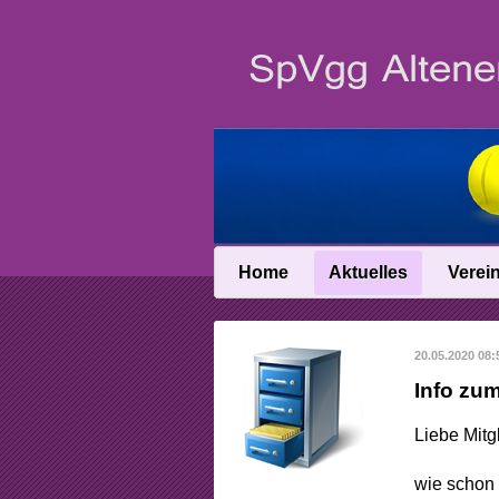
Home
Aktuelles
Verei
News
Vereinsin
20.05.2020 08:
News-Archiv
Vereinschro
Info zum
Anfahrt
Liebe Mitgl
Abteilungslei
wie schon