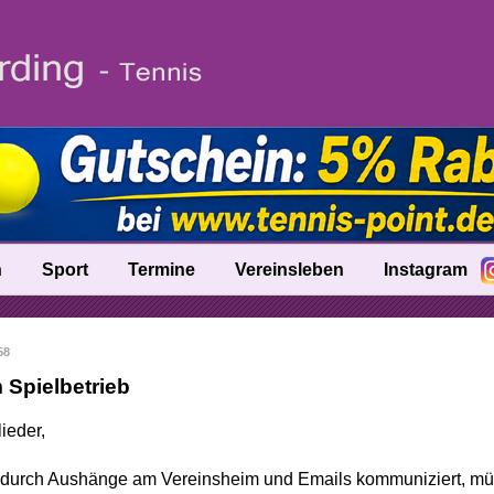
n
Sport
Termine
Vereinsleben
Instagram
fo
Trainer
58
nik
Ballschule
 Spielbetrieb
Talentinos
ieder,
tung
Fast Learning
 durch Aushänge am Vereinsheim und Emails kommuniziert, mü