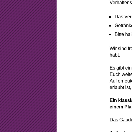
Beschlüss
Verhaltens
Mitgliedsch
Das Ver
Arbeitsstun
Getränk
Bitte ha
Formular
Wir sind f
Sponsorin
habt.
Es gibt ei
Euch weit
Auf erneut
erlaubt ist
Ein klassi
einem Plat
Das Gaudi 