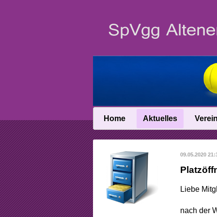
Home
Aktuelles
Verei
News
Vereinsin
09.05.2020 21:
News-Archiv
Vereinschro
Platzöff
Anfahrt
Liebe Mitgl
Abteilungslei
nach der W