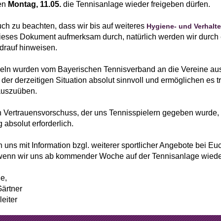
e
Mannschaften
en
Montag, 11.05.
die Tennisanlage wieder freigeben dürfen.
aft
Tennistreff
Euch zu beachten, dass wir bis auf weiteres
Hygiene- und Verhalt
 dieses Dokument aufmerksam durch, natürlich werden wir dur
den
Spielerbörse
drauf hinweisen.
e
Turniere
eln wurden vom Bayerischen Tennisverband an die Vereine a
n der derzeitigen Situation absolut sinnvoll und ermöglichen es 
g
Ballmaschine
auszuüben.
in Vertrauensvorschuss, der uns Tennisspielern gegeben wurde, in
absolut erforderlich.
 uns mit Information bzgl. weiterer sportlicher Angebote bei E
, wenn wir uns ab kommender Woche auf der Tennisanlage wied
e,
Gärtner
leiter