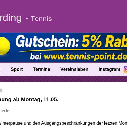
n
Sport
Termine
Vereinsleben
Instagram
fo
Trainer
33
nik
Ballschule
nung ab Montag, 11.05.
Talentinos
ieder,
tung
Fast Learning
interpause und den Ausgangsbeschränkungen der letzten Monat