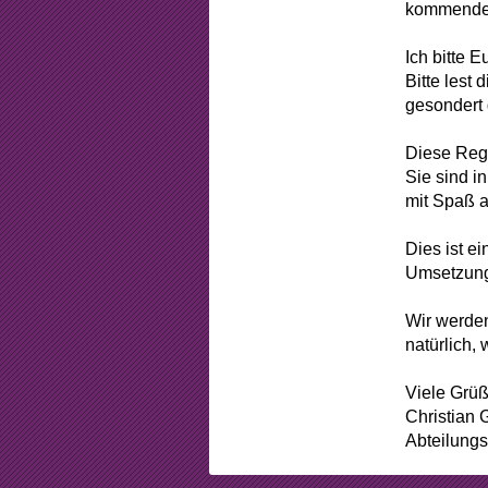
Beschlüss
kommend
Mitgliedsch
Ich bitte 
Bitte lest
Arbeitsstun
gesondert 
Formular
Diese Reg
Sie sind i
Sponsorin
mit Spaß 
Dies ist e
Umsetzung 
Wir werden
natürlich
Viele Grüß
Christian 
Abteilungs