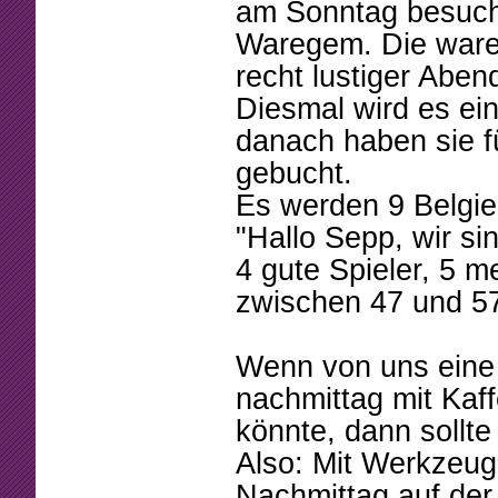
Beschlüsse
Mannschaften
am Sonntag besuch
Waregem. Die waren
Mitgliedschaft
Tennistreff
recht lustiger Aben
Arbeitsstunden
Spielerbörse
Diesmal wird es ei
danach haben sie f
Formulare
Turniere
gebucht.
Sponsoring
Ballmaschine
Es werden 9 Belgier 
"Hallo Sepp, wir si
4 gute Spieler, 5 me
zwischen 47 und 57
Wenn von uns eine
nachmittag mit Kaf
könnte, dann sollt
Also: Mit Werkzeu
Nachmittag auf der