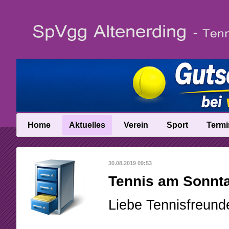
Home
Aktuelles
Verein
Sport
Termi
News
Vereinsinfo
Trainer
30.08.2019 09:53
News-Archiv
Vereinschronik
Ballschule
Tennis am Sonnta
Anfahrt
Talentinos
Liebe Tennisfreund
Abteilungsleitung
Fast Learning