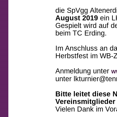
Beschlüsse
Mannschaften
die SpVgg Altenerd
Mitgliedschaft
Tennistreff
August 2019
ein L
Arbeitsstunden
Spielerbörse
Gespielt wird auf 
beim TC Erding.
Formulare
Turniere
Sponsoring
Ballmaschine
Im Anschluss an da
Herbstfest im WB-Ze
Anmeldung unter
w
unter lkturnier@ten
Bitte leitet diese
Vereinsmitglieder 
Vielen Dank im Vor