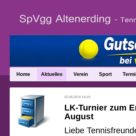
Home
Aktuelles
Verein
Sport
Termi
News
Vereinsinfo
Trainer
02.08.2019 14:29
News-Archiv
Vereinschronik
Ballschule
LK-Turnier zum E
Anfahrt
Talentinos
August
Abteilungsleitung
Fast Learning
Liebe Tennisfreund