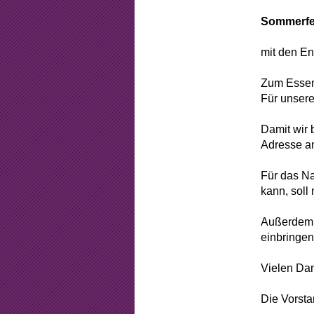
Beschlüss
Sommerfes
Mitgliedsch
mit den En
Arbeitsstun
Zum Essen 
Formular
Für unsere
Sponsorin
Damit wir 
Adresse an
Für das Na
kann, soll 
Außerdem b
einbringen
Vielen Dan
Die Vorsta