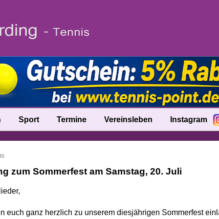
n
Sport
Termine
Vereinsleben
Instagram
fo
Trainer
35
nik
Ballschule
ng zum Sommerfest am Samstag, 20. Juli
Talentinos
ieder,
tung
Fast Learning
n euch ganz herzlich zu unserem diesjährigen Sommerfest ein