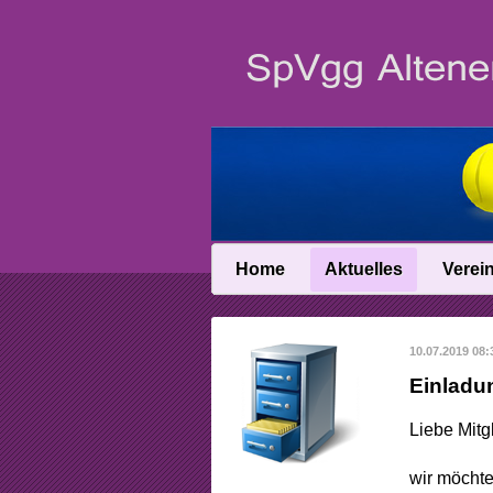
Home
Aktuelles
Verei
News
Vereinsin
10.07.2019 08:
News-Archiv
Vereinschro
Einladu
Anfahrt
Liebe Mitgl
Abteilungslei
wir möchte