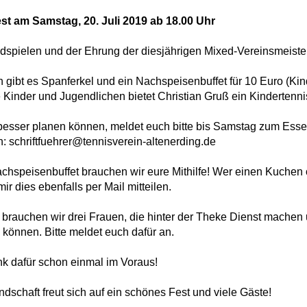
e
Mannschaften
t am Samstag, 20. Juli 2019 ab 18.00 Uhr
aft
Tennistreff
dspielen und der Ehrung der diesjährigen Mixed-Vereinsmeiste
den
Spielerbörse
gibt es Spanferkel und ein Nachspeisenbuffet für 10 Euro (Kin
e
Turniere
 Kinder und Jugendlichen bietet Christian Gruß ein Kindertennis
g
Ballmaschine
besser planen können, meldet euch bitte bis Samstag zum Essen
: schriftfuehrer@tennisverein-altenerding.de
chspeisenbuffet brauchen wir eure Mithilfe! Wer einen Kuche
mir dies ebenfalls per Mail mitteilen.
rauchen wir drei Frauen, die hinter der Theke Dienst machen 
 können. Bitte meldet euch dafür an.
k dafür schon einmal im Voraus!
ndschaft freut sich auf ein schönes Fest und viele Gäste!