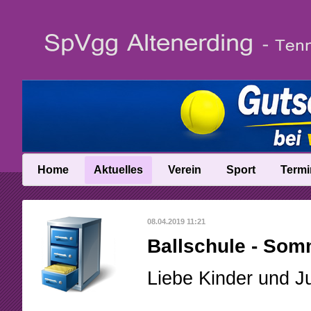
Home
Aktuelles
Verein
Sport
Termi
News
Vereinsinfo
Trainer
08.04.2019 11:21
News-Archiv
Vereinschronik
Ballschule
Ballschule - Som
Anfahrt
Talentinos
Liebe Kinder und Ju
Abteilungsleitung
Fast Learning