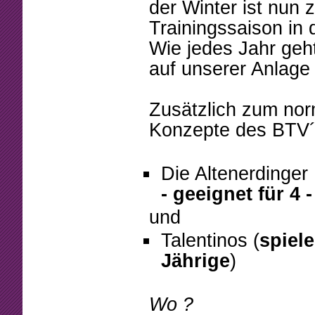
Beschlüsse
Mannschaften
der Winter ist nun
Trainingssaison in 
Mitgliedschaft
Tennistreff
Wie jedes Jahr geh
Arbeitsstunden
Spielerbörse
auf unserer Anlage 
Formulare
Turniere
Zusätzlich zum norm
Sponsoring
Ballmaschine
Konzepte des BTV´
Die Altenerdinger 
- geeignet für 4 -
und
Talentinos (
spiele
Jährige
)
Wo ?