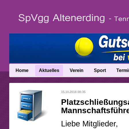
Home
Aktuelles
Verein
Sport
Termi
News
Vereinsinfo
Trainer
15.10.2018 08:35
News-Archiv
Vereinschronik
Ballschule
Platzschließungs
Anfahrt
Talentinos
Mannschaftsführ
Abteilungsleitung
Fast Learning
Liebe Mitglieder,