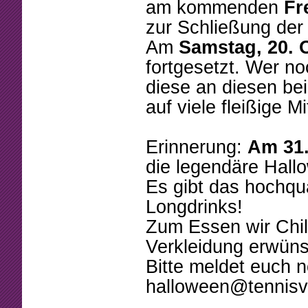
Beschlüsse
Mannschaften
am kommenden
Fr
zur Schließung der
Mitgliedschaft
Tennistreff
Am
Samstag, 20. 
Arbeitsstunden
Spielerbörse
fortgesetzt. Wer n
diese an diesen be
Formulare
Turniere
auf viele fleißige Mi
Sponsoring
Ballmaschine
Erinnerung:
Am 31.
die legendäre Hallo
Es gibt das hochqu
Longdrinks!
Zum Essen wir Chili
Verkleidung erwüns
Bitte meldet euch n
halloween@tennisve