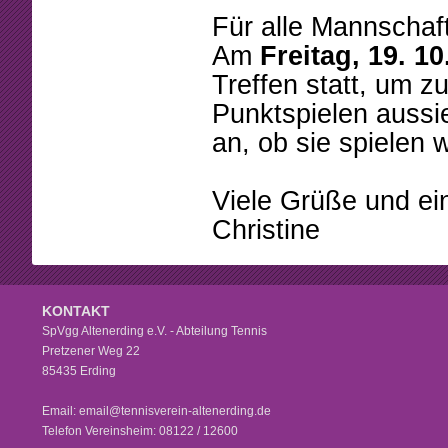
Für alle Mannschaft
Am
Freitag, 19. 10
Treffen statt, um z
Punktspielen aussie
an, ob sie spielen 
Viele Grüße und e
Christine
KONTAKT
SpVgg Altenerding e.V. - Abteilung Tennis
Pretzener Weg 22
85435 Erding
Email: email@tennisverein-altenerding.de
Telefon Vereinsheim: 08122 / 12600