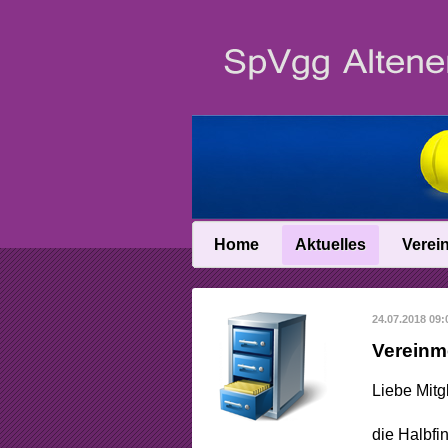
Home
Aktuelles
Verei
News
Vereinsin
24.07.2018 09:
News-Archiv
Vereinschro
Vereinm
Anfahrt
Liebe Mitg
Abteilungslei
die Halbfi