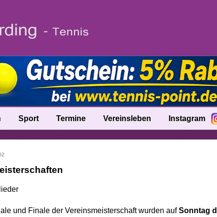
n
Sport
Termine
Vereinsleben
Instagram
fo
Trainer
02
nik
Ballschule
eisterschaften
Talentinos
lieder
tung
Fast Learning
nale und Finale der Vereinsmeisterschaft wurden auf
Sonntag d