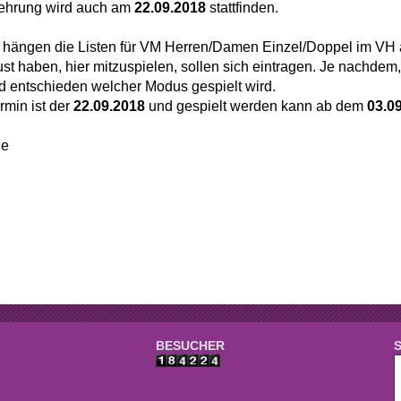
e
Mannschaften
rehrung wird auch am
22.09.2018
stattfinden.
aft
Tennistreff
hängen die Listen für VM Herren/Damen Einzel/Doppel im VH 
Lust haben, hier mitzuspielen, sollen sich eintragen. Je nachdem
den
Spielerbörse
d entschieden welcher Modus gespielt wird.
rmin ist der
22.09.2018
und gespielt werden kann ab dem
03.0
e
Turniere
ße
g
Ballmaschine
BESUCHER