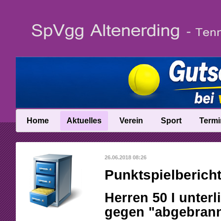
Home
Aktuelles
Verein
Sport
Termi
News
Vereinsinfo
Trainer
26.06.2018 08:26
News-Archiv
Vereinschronik
Ballschule
Punktspielbericht
Anfahrt
Talentinos
Herren 50 I unter
Abteilungsleitung
Fast Learning
gegen "abgebrann