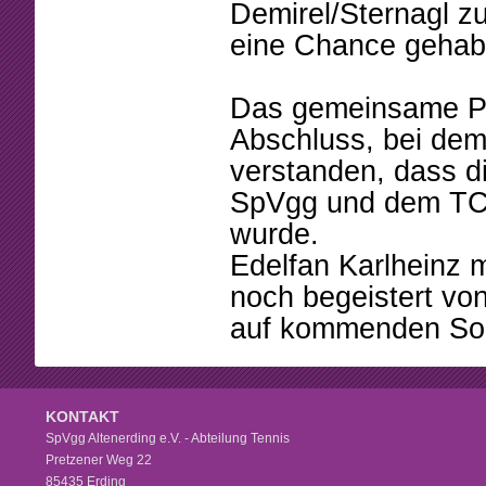
Demirel/Sternagl zu
eine Chance gehabt
Das gemeinsame Pi
Abschluss, bei dem
verstanden, dass d
SpVgg und dem TCM
wurde.
Edelfan Karlheinz 
noch begeistert von
auf kommenden Sonn
KONTAKT
SpVgg Altenerding e.V. - Abteilung Tennis
Pretzener Weg 22
85435 Erding