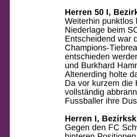
Beschlüsse
Mannschaften
Herren 50 I, Bezir
Mitgliedschaft
Tennistreff
Weiterhin punktlos 
Arbeitsstunden
Spielerbörse
Niederlage beim S
Entscheidend war d
Formulare
Turniere
Champions-Tiebreak
Sponsoring
Ballmaschine
entschieden werden
und Burkhard Hammel
Altenerding holte d
Da vor kurzem die 
vollständig abbrann
Fussballer ihre Dus
Herren I, Bezirksk
Gegen den FC Schwe
hinteren Positionen