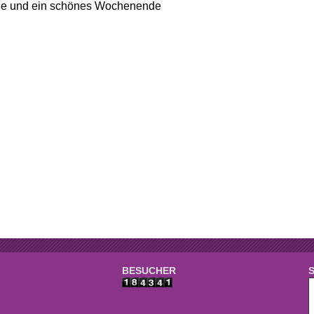
e
Mannschaften
ße und ein schönes Wochenende
aft
Tennistreff
den
Spielerbörse
e
Turniere
g
Ballmaschine
BESUCHER