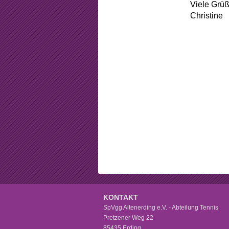
Beschlüss
Viele Grü
Christine
Mitgliedsch
Arbeitsstun
Formular
Sponsorin
KONTAKT
SpVgg Altenerding e.V. - Abteilung Tennis
Pretzener Weg 22
85435 Erding