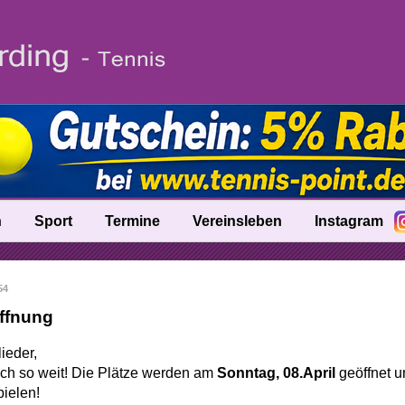
n
Sport
Termine
Vereinsleben
Instagram
fo
Trainer
54
nik
Ballschule
öffnung
Talentinos
ieder,
tung
Fast Learning
lich so weit! Die Plätze werden am
Sonntag, 08.April
geöffnet u
ielen!