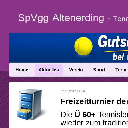
Home
Aktuelles
Verein
Sport
Termi
News
Vereinsinfo
Trainer
07.08.2017 14:24
News-Archiv
Vereinschronik
Ballschule
Freizeitturnier d
Anfahrt
Talentinos
Die
Ü 60+
Tennisle
Abteilungsleitung
Fast Learning
wieder zum traditio