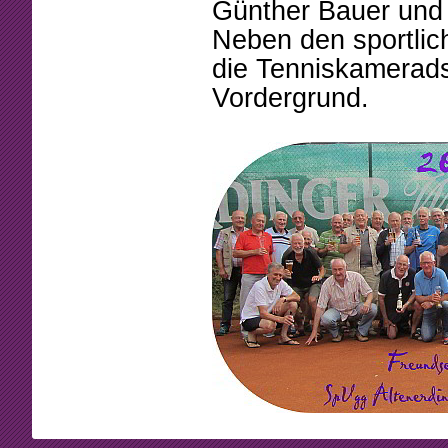
Beschlüsse
Mannschaften
Günther Bauer und 
Neben den sportlic
Mitgliedschaft
Tennistreff
die Tenniskamerads
Arbeitsstunden
Spielerbörse
Vordergrund.
Formulare
Turniere
Sponsoring
Ballmaschine