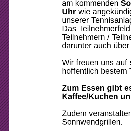
Beschlüsse
Mannschaften
am kommenden
So
Uhr
wie angekündi
Mitgliedschaft
Tennistreff
unserer Tennisanlag
Arbeitsstunden
Spielerbörse
Das Teilnehmerfeld 
Teilnehmern / Teil
Formulare
Turniere
darunter auch über 
Sponsoring
Ballmaschine
Wir freuen uns auf
hoffentlich bestem 
Zum Essen gibt es
Kaffee/Kuchen un
Zudem veranstalte
Sonnwendgrillen.