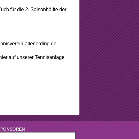
ch für die 2. Saisonhälfte der
nnisverein-altenerding.de
nier auf unserer Tennisanlage
SPONSOREN