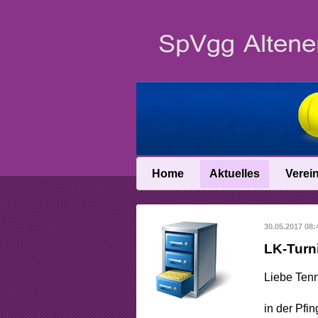
Home
Aktuelles
Verei
News
Vereinsin
30.05.2017 08:
News-Archiv
Vereinschro
LK-Turn
Anfahrt
Liebe Tenn
Abteilungslei
in der Pfi