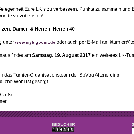
e
Mannschaften
Gelegenheit Eure LK´s zu verbessern, Punkte zu sammeln und Eu
aft
Tennistreff
runde vorzubereiten!
den
Spielerbörse
zen: Damen & Herren, Herren 40
e
Turniere
 unter
oder auch per E-Mail an lkturnier@te
www.mybigpoint.de
g
Ballmaschine
inaus findet am
Samstag, 19. August 2017
ein weiteres LK-Tur
ich das Turnier-Organisationsteam der SpVgg Altenerding.
bliche Wohl ist gesorgt.
 Grüße,
lner
BESUCHER