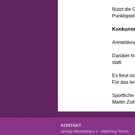
Beschlüss
Nutzt die 
Mitgliedsch
Punktspiel
Arbeitsstun
Konkurren
Formular
Anmeldung
Sponsorin
Darüber h
statt.
Es freut s
Für das lei
Sportliche
Martin Zol
KONTAKT
SpVgg Altenerding e.V. - Abteilung Tennis