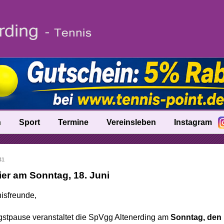
n
Sport
Termine
Vereinsleben
Instagram
fo
Trainer
41
nik
Ballschule
ier am Sonntag, 18. Juni
Talentinos
isfreunde,
tung
Fast Learning
ngstpause veranstaltet die SpVgg Altenerding am
Sonntag, den 