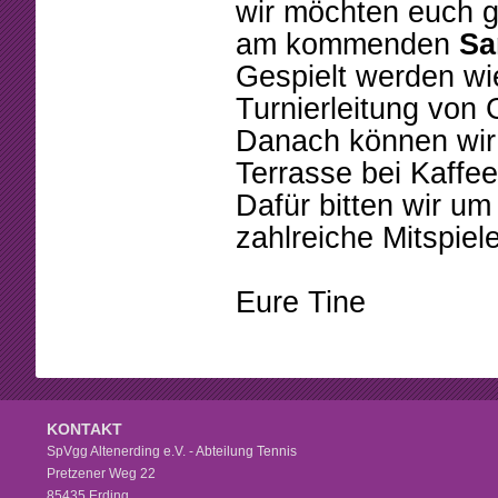
Beschlüsse
Mannschaften
wir möchten euch g
am kommenden
Sa
Mitgliedschaft
Tennistreff
Gespielt werden wi
Arbeitsstunden
Spielerbörse
Turnierleitung von 
Danach können wir 
Formulare
Turniere
Terrasse bei Kaffe
Sponsoring
Ballmaschine
Dafür bitten wir u
zahlreiche Mitspiele
Eure Tine
KONTAKT
SpVgg Altenerding e.V. - Abteilung Tennis
Pretzener Weg 22
85435 Erding