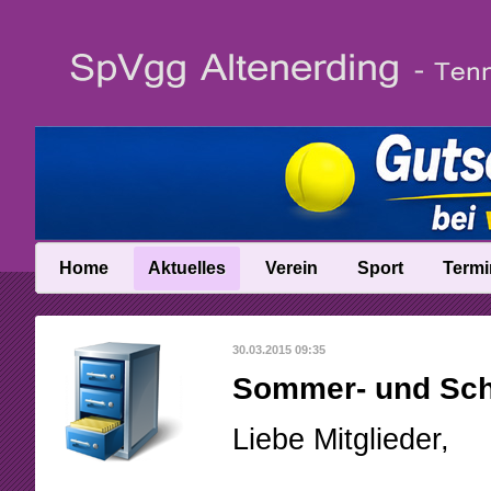
Home
Aktuelles
Verein
Sport
Termi
News
Vereinsinfo
Trainer
30.03.2015 09:35
News-Archiv
Vereinschronik
Ballschule
Sommer- und Schn
Anfahrt
Talentinos
Liebe Mitglieder,
Abteilungsleitung
Fast Learning