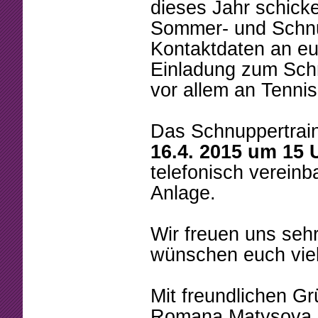
Beschlüsse
Mannschaften
dieses Jahr schick
Sommer- und Schnup
Mitgliedschaft
Tennistreff
Kontaktdaten an euc
Arbeitsstunden
Spielerbörse
Einladung zum Sch
vor allem an Tennis
Formulare
Turniere
Sponsoring
Ballmaschine
Das Schnuppertraini
16.4. 2015 um 15 
telefonisch vereinb
Anlage.
Wir freuen uns sehr
wünschen euch vie
Mit freundlichen G
Romana Matysova