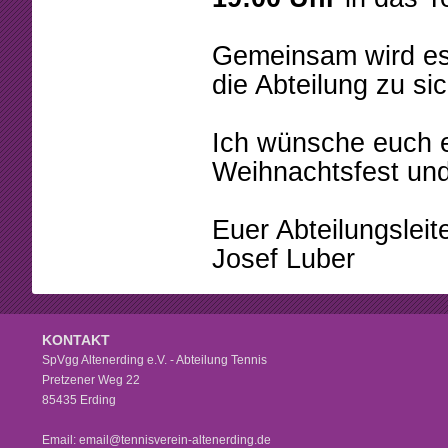
Gemeinsam wird es 
die Abteilung zu si
Ich wünsche euch e
Weihnachtsfest un
Euer Abteilungsleit
Josef Luber
KONTAKT
SpVgg Altenerding e.V. - Abteilung Tennis
Pretzener Weg 22
85435 Erding
Email: email@tennisverein-altenerding.de