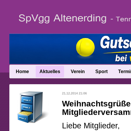
Home
Aktuelles
Verein
Sport
Termi
News
Vereinsinfo
Trainer
21.12.2014 21:06
News-Archiv
Vereinschronik
Ballschule
Weihnachtsgrüße 
Anfahrt
Talentinos
Mitgliederversam
Abteilungsleitung
Fast Learning
Liebe Mitglieder,