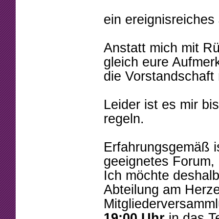
Beschlüsse
Mannschaften
ein ereignisreiches
Mitgliedschaft
Tennistreff
Arbeitsstunden
Spielerbörse
Anstatt mich mit R
gleich eure Aufmer
Formulare
Turniere
die Vorstandschaft 
Sponsoring
Ballmaschine
Leider ist es mir b
regeln.
Erfahrungsgemäß i
geeignetes Forum, 
Ich möchte deshalb
Abteilung am Herzen
Mitgliederversamm
19:00 Uhr
in das T