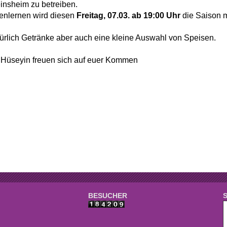
e
Mannschaften
insheim zu betreiben.
nlernen wird diesen
Freitag, 07.03. ab 19:00 Uhr
die Saison m
aft
Tennistreff
türlich Getränke aber auch eine kleine Auswahl von Speisen.
den
Spielerbörse
 Hüseyin freuen sich auf euer Kommen
e
Turniere
g
Ballmaschine
BESUCHER