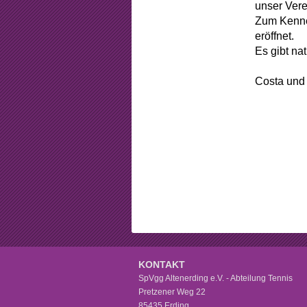
Beschlüss
unser Vere
Zum Kenne
Mitgliedsch
eröffnet.
Es gibt na
Arbeitsstun
Costa und
Formular
Sponsorin
KONTAKT
SpVgg Altenerding e.V. - Abteilung Tennis
Pretzener Weg 22
85435 Erding