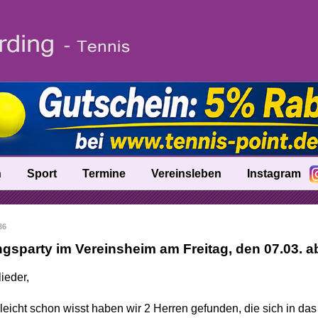
n
Sport
Termine
Vereinsleben
Instagram
fo
Trainer
36
nik
Ballschule
gsparty im Vereinsheim am Freitag, den 07.03. a
Talentinos
ieder,
tung
Fast Learning
elleicht schon wisst haben wir 2 Herren gefunden, die sich in da