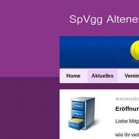
Home
Aktuelles
Verei
News
Vereinsin
05.03.2014 09:
News-Archiv
Vereinschro
Eröffnun
Anfahrt
Liebe Mitgl
Abteilungslei
wie ihr vi